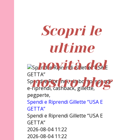
Scopri le
ultime
novità del
nostro blog
Spendi e Riprendi, rimborso, spendi-
e-riprendi, cashback, gillette,
pegperte,
Spendi e Riprendi Gillette “USA E
GETTA”
Spendi e Riprendi Gillette “USA E
GETTA”
2026-08-04 11:22
2026-08-04 11:22