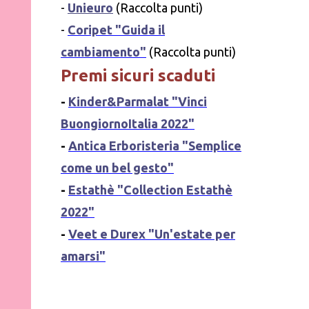
-
Unieuro
(Raccolta punti)
-
Coripet "Guida il
cambiamento"
(Raccolta punti)
Premi sicuri
scaduti
-
Kinder&Parmalat "Vinci
BuongiornoItalia 2022"
-
Antica Erboristeria "Semplice
come un bel gesto"
-
Estathè "Collection Estathè
2022"
-
Veet e Durex "Un'estate per
amarsi"