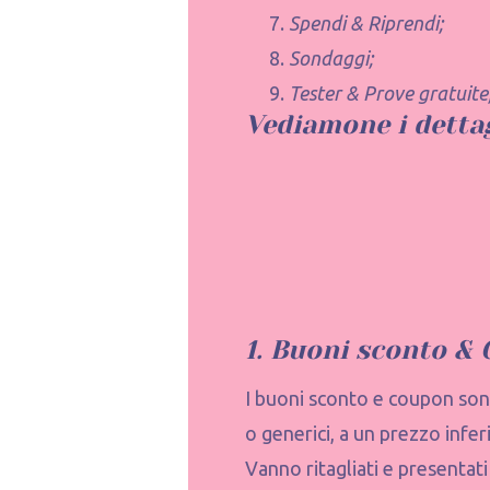
Spendi & Riprendi;
Sondaggi;
Tester & Prove gratuite
Vediamone i dettag
1. B
uoni
s
conto
&
I buoni sconto e coupon so
o generici, a un prezzo infer
Vanno ritagliati e presentati