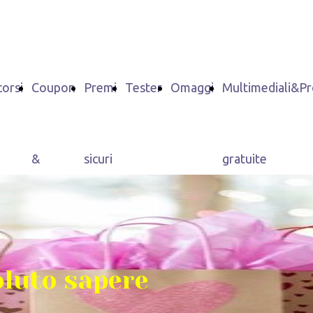
orsi
Coupon
Premi
Tester
Omaggi
Multimediali&P
&
sicuri
gratuite
Sconti
oluto sapere