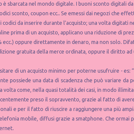
 è sbarcata nel mondo digitale. I buoni sconto digitali da
odici sconto, coupon ecc.. Se emessi dai negozi che effet
codici da inserire durante l’acquisto; una volta digitati n
nline prima di un acquisto, applicano una riduzione di pre
 ecc.) oppure direttamente in denaro, ma non solo. Difat
edizione gratuita della merce ordinata, oppure il diritto a
tare di un acquisto minimo per poterne usufruire - es: 
mente possiede una data di scadenza che può variare da 
 volta come, nella quasi totalità dei casi, in modo illimita
ecentemente preso il sopravvento, grazie al fatto di avere
zionali e per il fatto di riuscire a raggiungere una più amp
telefonia mobile, diffusi grazie a smatphone. Che ormai p
ternet.