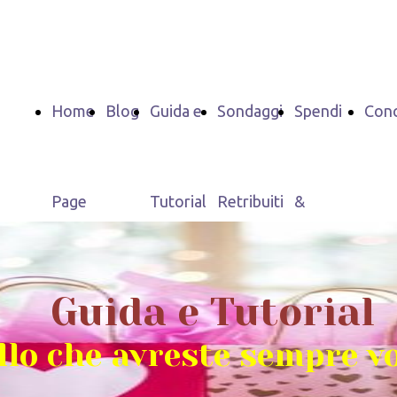
Home
Blog
Guida e
Sondaggi
Spendi
Conc
Page
Tutorial
Retribuiti
&
Riprendi
Guida e Tutorial
llo che avreste sempre v